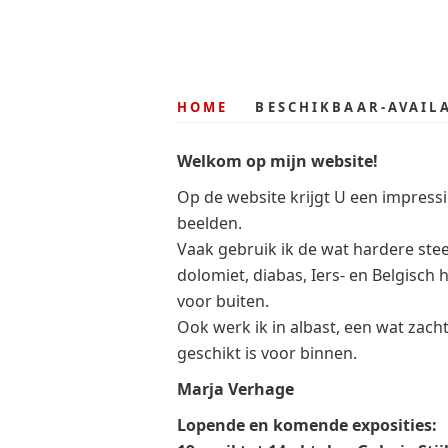
Skip
Skip
to
to
primary
main
navigation
content
HOME
BESCHIKBAAR-AVAIL
Welkom op mijn website!
Op de website krijgt U een impressi
beelden.
Vaak gebruik ik de wat hardere ste
dolomiet, diabas, Iers- en Belgisch 
voor buiten.
Ook werk ik in albast, een wat zach
geschikt is voor binnen.
Marja Verhage
Lopende en komende exposities: