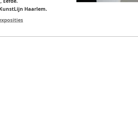
, Eefde.
KunstLijn Haarlem.
exposities