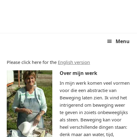
Skip
Skip
to
to
primary
main
navigation
content
Menu
Please click here for the
English version
Over mijn werk
In mijn werk komen veel vormen
voor die een abstractie van
Beweging laten zien. Ik vind het
intrigerend om beweging weer
te geven in zoiets onbeweeglijks
als steen. Beweging kan voor
heel verschillende dingen staan:
denk maar aan water, tijd,